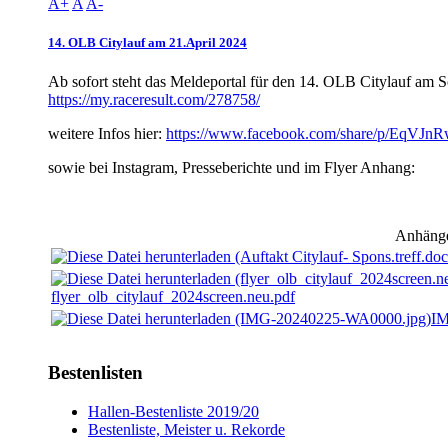
A+
A
A-
14. OLB Citylauf am 21.April 2024
Ab sofort steht das Meldeportal für den 14. OLB Citylauf am S
https://my.raceresult.com/278758/
weitere Infos hier:
https://www.facebook.com/share/p/EqVJ
sowie bei Instagram, Presseberichte und im Flyer Anhang:
Anhäng
flyer_olb_citylauf_2024screen.neu.pdf
IM
Bestenlisten
Hallen-Bestenliste 2019/20
Bestenliste, Meister u. Rekorde