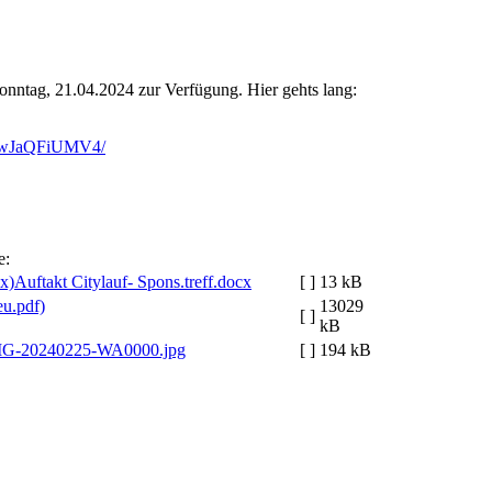
onntag, 21.04.2024 zur Verfügung. Hier gehts lang:
nRwJaQFiUMV4/
e:
Auftakt Citylauf- Spons.treff.docx
[ ]
13 kB
13029
[ ]
kB
G-20240225-WA0000.jpg
[ ]
194 kB