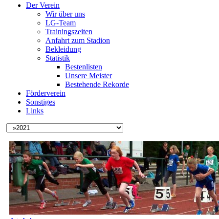
Der Verein
Wir über uns
LG-Team
Trainingszeiten
Anfahrt zum Stadion
Bekleidung
Statistik
Bestenlisten
Unsere Meister
Bestehende Rekorde
Förderverein
Sonstiges
Links