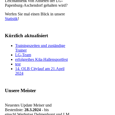
Leichtathletik von Athleten der LG-
Papenburg-Aschendorf gehalten wird?
Werfen Sie mal einen Blick in unsere
Statistik
!
Kürzlich aktualisiert
Trainingszeiten und zuständige
Trainer
LG-Team
erfolgreihes Kila-Hallensportfest
test
14. OLB Citylauf am 21.April
2024
Unsere Meister
Neuestes Update Meiser und
Bestenliste:
28.3.2024
- bis
einschl.Werfertag Delmenhorst und LM