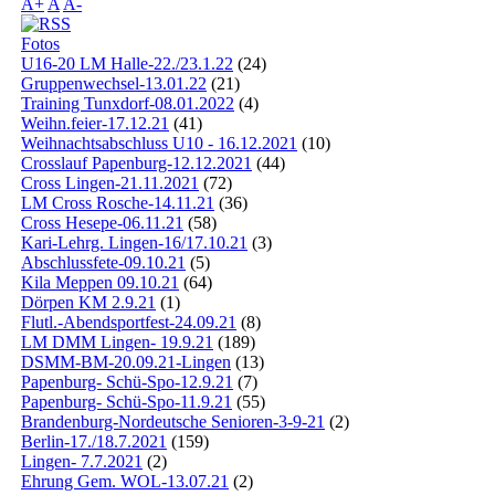
A+
A
A-
Fotos
U16-20 LM Halle-22./23.1.22
(24)
Gruppenwechsel-13.01.22
(21)
Training Tunxdorf-08.01.2022
(4)
Weihn.feier-17.12.21
(41)
Weihnachtsabschluss U10 - 16.12.2021
(10)
Crosslauf Papenburg-12.12.2021
(44)
Cross Lingen-21.11.2021
(72)
LM Cross Rosche-14.11.21
(36)
Cross Hesepe-06.11.21
(58)
Kari-Lehrg. Lingen-16/17.10.21
(3)
Abschlussfete-09.10.21
(5)
Kila Meppen 09.10.21
(64)
Dörpen KM 2.9.21
(1)
Flutl.-Abendsportfest-24.09.21
(8)
LM DMM Lingen- 19.9.21
(189)
DSMM-BM-20.09.21-Lingen
(13)
Papenburg- Schü-Spo-12.9.21
(7)
Papenburg- Schü-Spo-11.9.21
(55)
Brandenburg-Nordeutsche Senioren-3-9-21
(2)
Berlin-17./18.7.2021
(159)
Lingen- 7.7.2021
(2)
Ehrung Gem. WOL-13.07.21
(2)