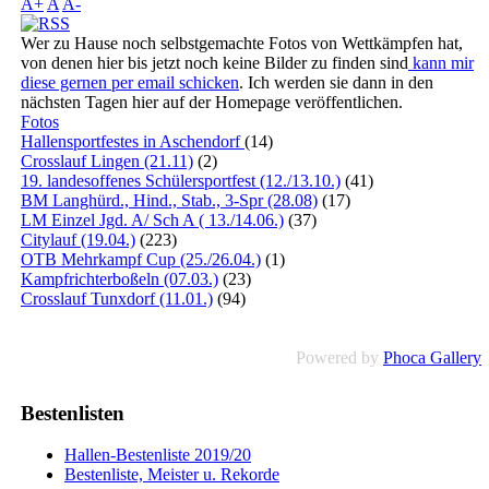
A+
A
A-
Wer zu Hause noch selbstgemachte Fotos von Wettkämpfen hat,
von denen hier bis jetzt noch keine Bilder zu finden sind
kann mir
diese gernen per email schicken
. Ich werden sie dann in den
nächsten Tagen hier auf der Homepage veröffentlichen.
Fotos
Hallensportfestes in Aschendorf
(14)
Crosslauf Lingen (21.11)
(2)
19. landesoffenes Schülersportfest (12./13.10.)
(41)
BM Langhürd., Hind., Stab., 3-Spr (28.08)
(17)
LM Einzel Jgd. A/ Sch A ( 13./14.06.)
(37)
Citylauf (19.04.)
(223)
OTB Mehrkampf Cup (25./26.04.)
(1)
Kampfrichterboßeln (07.03.)
(23)
Crosslauf Tunxdorf (11.01.)
(94)
Powered by
Phoca Gallery
Bestenlisten
Hallen-Bestenliste 2019/20
Bestenliste, Meister u. Rekorde