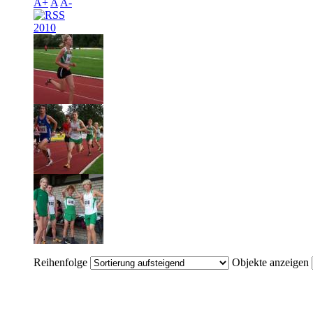
A+
A
A-
2010
Reihenfolge
Objekte anzeigen