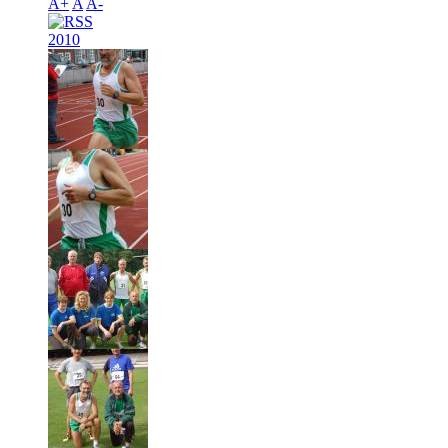
A+
A
A-
2010