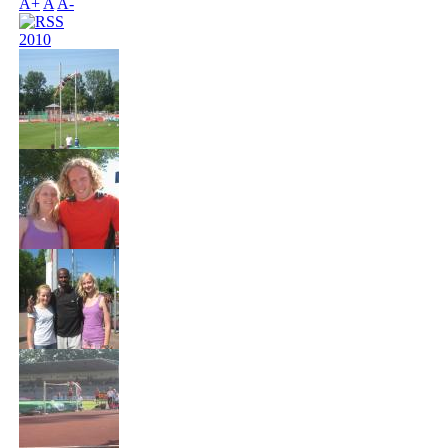
A+
A
A-
2010