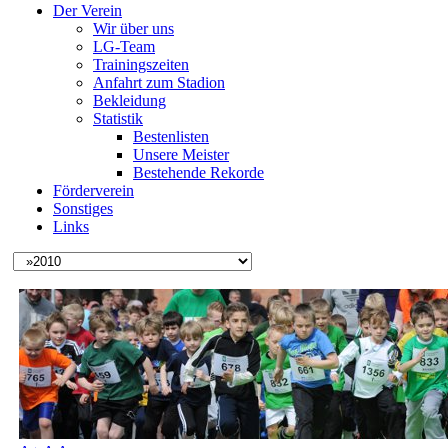
Der Verein
Wir über uns
LG-Team
Trainingszeiten
Anfahrt zum Stadion
Bekleidung
Statistik
Bestenlisten
Unsere Meister
Bestehende Rekorde
Förderverein
Sonstiges
Links