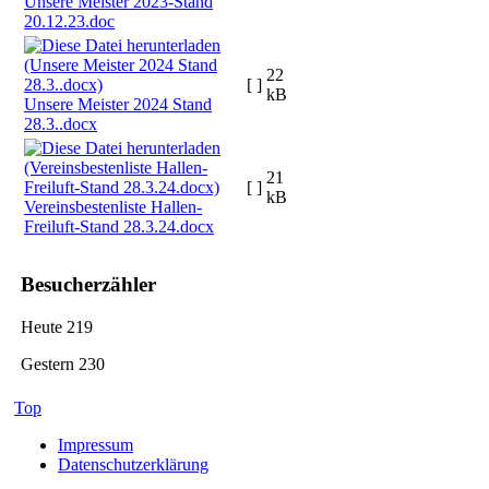
Unsere Meister 2023-Stand
20.12.23.doc
22
[ ]
kB
Unsere Meister 2024 Stand
28.3..docx
21
[ ]
kB
Vereinsbestenliste Hallen-
Freiluft-Stand 28.3.24.docx
Besucherzähler
Heute
219
Gestern
230
Top
Impressum
Datenschutzerklärung