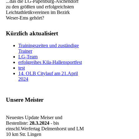
...das die LG-Papenburg-Aschendorf
zu den größten und erfolgreichsten
Leichtathletikvereinen im Bezirk
Weser-Ems gehört?
Kürzlich aktualisiert
Trainingszeiten und zuständige
Trainer
LG-Team
erfolgreihes Kila-Hallensportfest
test
14. OLB Citylauf am 21.April
2024
Unsere Meister
Neuestes Update Meiser und
Bestenliste:
28.3.2024
- bis
einschl.Werfertag Delmenhorst und LM
10 km Str. Lingen