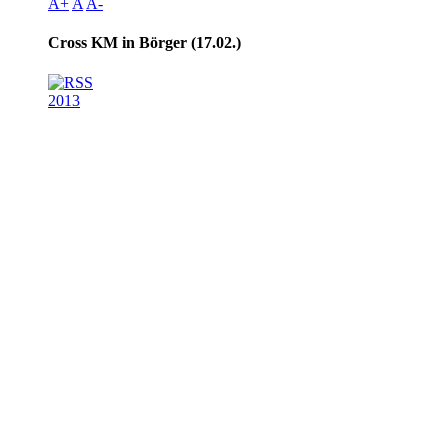
A+
A
A-
Cross KM in Börger (17.02.)
2013